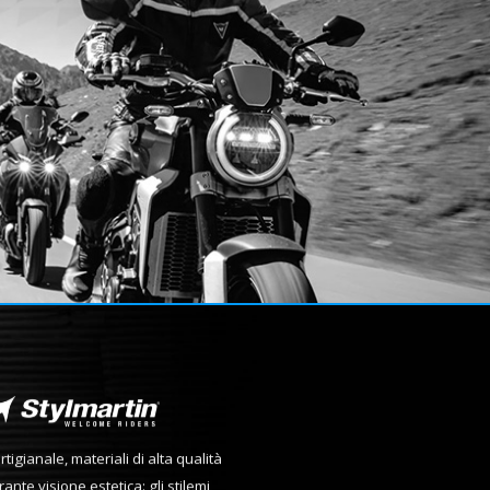
tigianale, materiali di alta qualità
ante visione estetica: gli stilemi