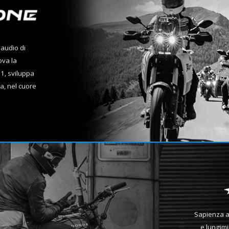
 audio di
ova la
1, sviluppa
a, nel cuore
Sapienza ar
e lungimir