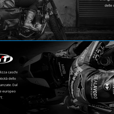
delle 
lizza caschi
icità dello
avanzate. Dal
re europeo
YT.