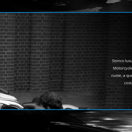
Storico lux
Motorcycle
ruote, a queg
cost