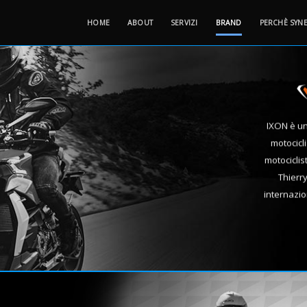
HOME
ABOUT
SERVIZI
BRAND
PERCHÈ SYN
IXON è un
motocicli
motociclis
Thierr
internazion