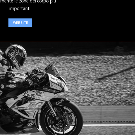
emente le zone del corpo più
importanti.
WEBSITE